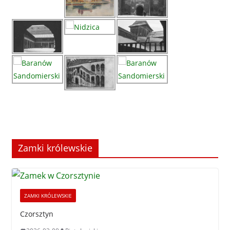
Zamki królewskie
ZAMKI KRÓLEWSKIE
Czorsztyn
2026-03-08
Piotr Janicki