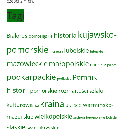
części z nich.
Tagi
kujawsko-
historia
Białoruś
dolnośląskie
pomorskie
lubelskie
literatura
lubuskie
małopolskie
mazowieckie
opolskie
pałace
podkarpackie
Pomniki
podlaskie
historii
pomorskie
rozmaitości
szlaki
Ukraina
kulturowe
warmińsko-
UNESCO
wielkopolskie
mazurskie
zachodniopomorskie
łódzkie
śląskie
świętokrzyskie