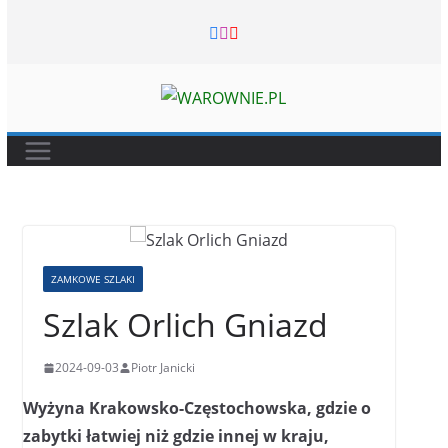
Skip
to
content
ZAMKOWE SZLAKI
Szlak Orlich Gniazd
2024-09-03
Piotr Janicki
Wyżyna Krakowsko-Częstochowska, gdzie o
zabytki łatwiej niż gdzie innej w kraju,